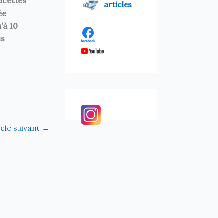
acettes
articles
ée
’à 10
us
icle suivant
→