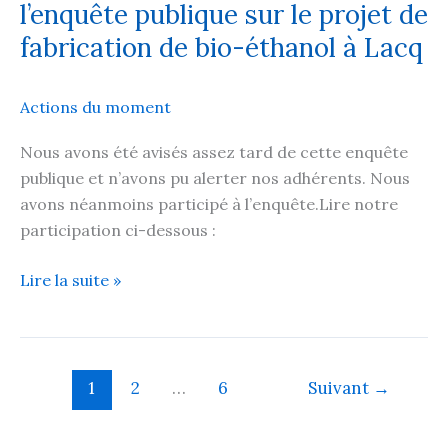
l’enquête publique sur le projet de
coupes
rases
fabrication de bio-éthanol à Lacq
en
Dordogne
Actions du moment
:
SOS
Nous avons été avisés assez tard de cette enquête
Forêt
publique et n’avons pu alerter nos adhérents. Nous
Dordogne
avons néanmoins participé à l’enquête.Lire notre
réitère
participation ci-dessous :
sa
demande
SOS
Lire la suite »
Forêt
Dordogne
a
participé
1
2
…
6
Suivant
→
à
l’enquête