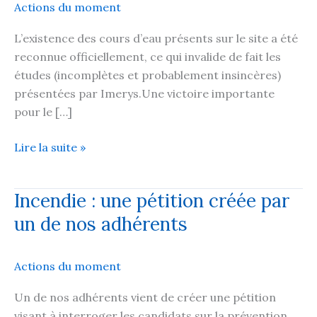
Actions du moment
L’existence des cours d’eau présents sur le site a été
reconnue officiellement, ce qui invalide de fait les
études (incomplètes et probablement insincères)
présentées par Imerys.Une victoire importante
pour le […]
Une
Lire la suite »
victoire
d’étape
Incendie : une pétition créée par
pour
un de nos adhérents
le
collectif
de
Actions du moment
lutte
contre
Un de nos adhérents vient de créer une pétition
le
visant à interroger les candidats sur la prévention