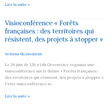
Qui
Lire la suite »
doit
payer
Visioconférence « Forêts
pour
françaises : des territoires qui
les
DFCI
résistent, des projets à stopper »
en
Dordogne
Actions du moment
?
Le 26 juin de 12h à 14h Greenvoice organise une
visioconférence sur le thème « Forêts françaises :
des territoires qui résistent, des projets à stopper ».
Cette visioconférence se
Visioconférence
Lire la suite »
«
Forêts