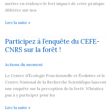
mettre en évidence le fort impact de cette pratique
délétère sur nos
25
Lire la suite »
avril
2026
Participez à l’enquête du CEFE-
:
CNRS sur la forêt !
une
journée
associative
Actions du moment
riche
et
Le Centre d’Écologie Fonctionnelle et Évolutive et le
dynamique
Centre National de la Recherche Scientifique lancent
!
une enquête sur la perception de la forêt. N’hésitez
pas à y participer pour les
Participez
Lire la suite »