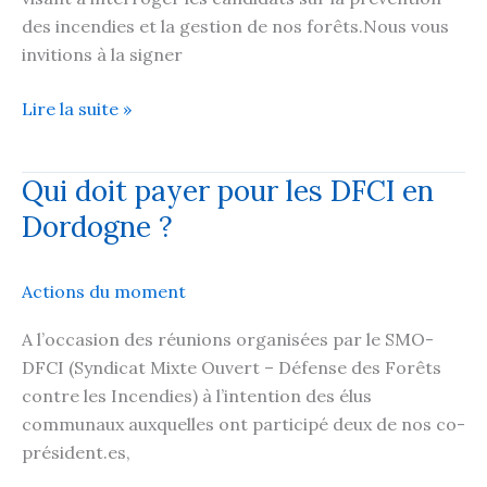
projet
des incendies et la gestion de nos forêts.Nous vous
Imerys
invitions à la signer
à
Razac
Incendie
Lire la suite »
:
une
Qui doit payer pour les DFCI en
pétition
Dordogne ?
créée
par
un
Actions du moment
de
nos
A l’occasion des réunions organisées par le SMO-
adhérents
DFCI (Syndicat Mixte Ouvert – Défense des Forêts
contre les Incendies) à l’intention des élus
communaux auxquelles ont participé deux de nos co-
président.es,