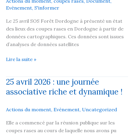
Actions du moment
,
coupes rases
,
Document
,
25
Evènement
,
S'informer
mai
à
Le 25 avril SOS Forêt Dordogne à présenté un état
Guéret
des lieux des coupes rases en Dordogne à partir de
données cartographiques. Ces données sont issues
d’analyses de données satellites
L’ampleur
Lire la suite »
des
coupes
25 avril 2026 : une journée
rases
associative riche et dynamique !
en
Dordogne
Actions du moment
,
Evènement
,
Uncategorized
Elle a commencé par la réunion publique sur les
coupes rases au cours de laquelle nous avons pu