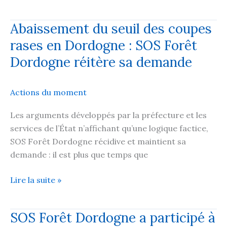
à
l’enquête
Abaissement du seuil des coupes
du
rases en Dordogne : SOS Forêt
CEFE-
CNRS
Dordogne réitère sa demande
sur
la
Actions du moment
forêt
!
Les arguments développés par la préfecture et les
services de l’État n’affichant qu’une logique factice,
SOS Forêt Dordogne récidive et maintient sa
demande : il est plus que temps que
Abaissement
Lire la suite »
du
seuil
SOS Forêt Dordogne a participé à
des