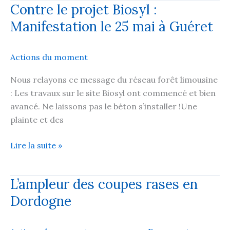
Contre le projet Biosyl :
françaises
Manifestation le 25 mai à Guéret
:
des
territoires
Actions du moment
qui
résistent,
Nous relayons ce message du réseau forêt limousine
des
: Les travaux sur le site Biosyl ont commencé et bien
projets
avancé. Ne laissons pas le béton s’installer !Une
à
plainte et des
stopper
»
Contre
Lire la suite »
le
projet
L’ampleur des coupes rases en
Biosyl
Dordogne
:
Manifestation
le