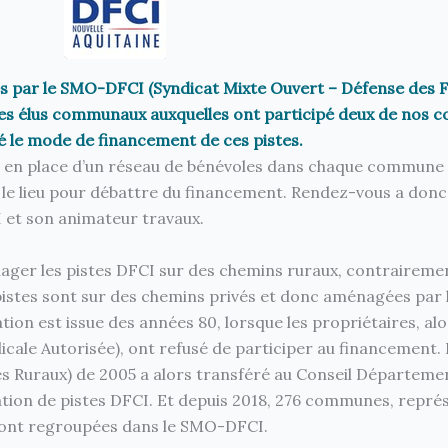
es par le SMO-DFCI (Syndicat Mixte Ouvert – Défense des 
 des élus communaux auxquelles ont participé deux de nos c
é le mode de financement de ces pistes.
ise en place d’un réseau de bénévoles dans chaque commune
 le lieu pour débattre du financement. Rendez-vous a donc
 et son animateur travaux.
nager les pistes DFCI sur des chemins ruraux, contraireme
pistes sont sur des chemins privés et donc aménagées par 
ation est issue des années 80, lorsque les propriétaires, alo
cale Autorisée), ont refusé de participer au financement. 
 Ruraux) de 2005 a alors transféré au Conseil Départeme
tion de pistes DFCI. Et depuis 2018, 276 communes, repré
 sont regroupées dans le SMO-DFCI.