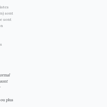
istes
m) sont
e sont
on
s
normal
 sont
 ou plus