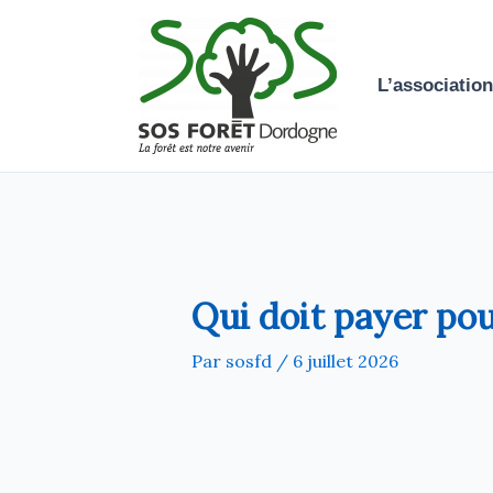
Aller
au
contenu
L’association
Qui doit payer po
Par
sosfd
/
6 juillet 2026