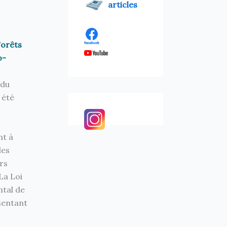
articles
Forêts
o-
 du
 été
nt à
les
rs
La Loi
ntal de
sentant