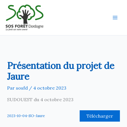
Aller
au
contenu
Présentation du projet de
Jaure
Par
sosfd
/
4 octobre 2023
SUDOUEST du 4 octobre 2023
Télécharger
2023-10-04-SO-Jaure