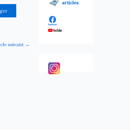
articles
rger
icle suivant
→