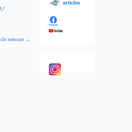
articles
t/
icle suivant
→