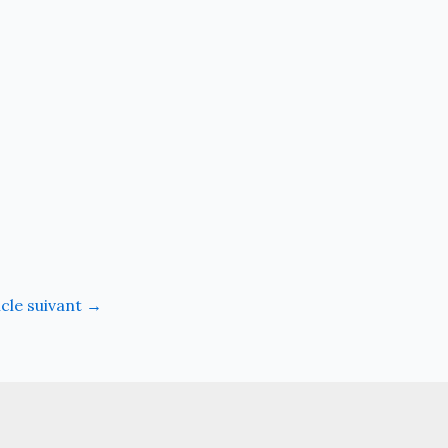
icle suivant
→