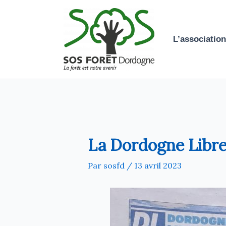
Aller
au
contenu
L’association
La Dordogne Libre 
Par
sosfd
/
13 avril 2023